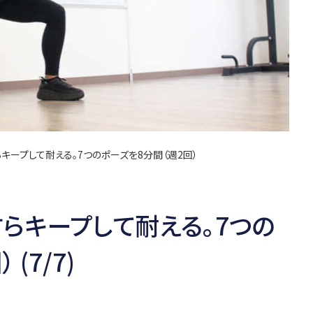
らキープして耐える。7つのポーズを8分間（週2回）
すらキープして耐える。7つの
(7/7)