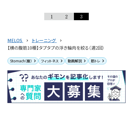
1
2
3
MELOS
トレーニング
【横の腹筋10種】タプタプの浮き輪肉を絞る（週2回）
Stomach（腹）
フィットネス
動画解説
筋トレ