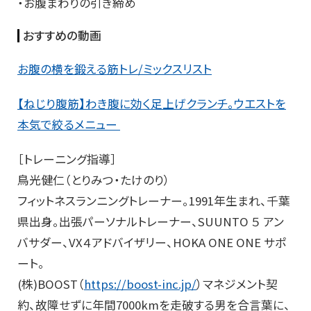
・お腹まわりの引き締め
おすすめの動画
お腹の横を鍛える筋トレ/ミックスリスト
【ねじり腹筋】わき腹に効く足上げクランチ。ウエストを
本気で絞るメニュー
［トレーニング指導］
鳥光健仁（とりみつ・たけのり）
フィットネスランニングトレーナー。1991年生まれ、千葉
県出身。出張パーソナルトレーナー、SUUNTO ５ アン
バサダー、VX４アドバイザリー、HOKA ONE ONE サポ
ート。
(株)BOOST（
https://boost-inc.jp/
）マネジメント契
約、故障せずに年間7000kmを走破する男を合言葉に、