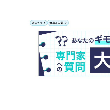
きゅうり
食事＆栄養