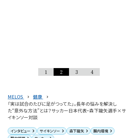
1
2
3
4
MELOS
健康
「実は試合のたびに足がつってた」。長年の悩みを解決し
た“意外な方法”とは？サッカー日本代表・森下龍矢選手×サ
イキンソー対談
インタビュー
サイキンソー
森下龍矢
腸内環境