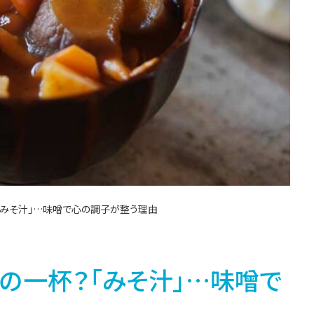
「みそ汁」…味噌で心の調子が整う理由
の一杯？「みそ汁」…味噌で