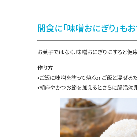
間食に「味噌󠄀おにぎり」も
お菓子ではなく、味噌󠄀おにぎりにすると健
作り方
•ご飯に味噌󠄀を塗って焼くor ご飯と混ぜる
•胡麻やかつお節を加えるとさらに腸活効果