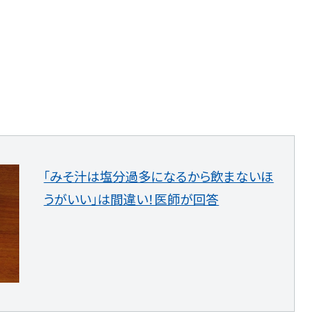
）
「みそ汁は塩分過多になるから飲まないほ
うがいい」は間違い！医師が回答