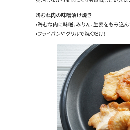
鶏むね肉の味噌󠄀漬け焼き
•鶏むね肉に味噌󠄀、みりん、生姜をもみ込
•フライパンやグリルで焼くだけ！