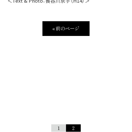
＜Text & Photo：長谷川京子（H14）＞
« 前のページ
1
2