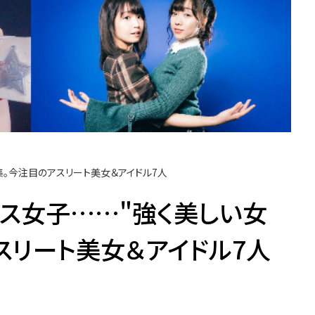
集。今注目のアスリート美女＆アイドル7人
ネス女子……"強く美しい女
スリート美女＆アイドル7人