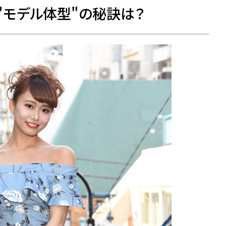
"
モデル体型
"
の秘訣は？