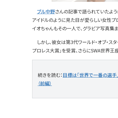
ブル中野
さんの記事で語られていたよう
アイドルのように見た目が愛らしい女性プ
イオちゃんもその一人で、グラビア写真集
しかし、彼女は第3代ワールド・オブ・スタ
プロレス大賞」を受賞、さらにSWA世界王
続きを読む：
目標は「世界で一番の選手
（前編）