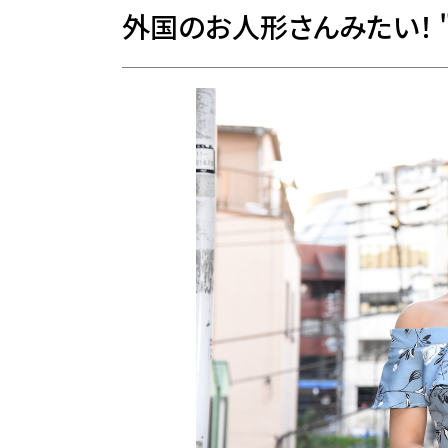
外国のお人形さんみたい！