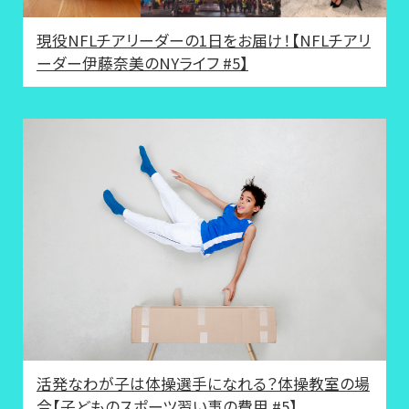
現役NFLチアリーダーの1日をお届け！【NFLチアリ
ーダー伊藤奈美のNYライフ #5】
活発なわが子は体操選手になれる？体操教室の場
合【子どものスポーツ習い事の費用 #5】