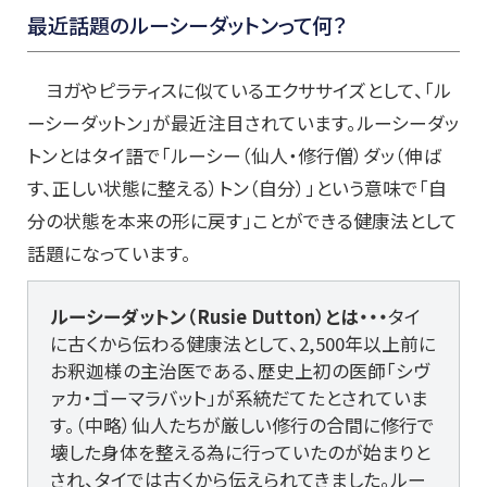
最近話題のルーシーダットンって何？
ヨガやピラティスに似ているエクササイズとして、「ル
ーシーダットン」が最近注目されています。ルーシーダッ
トンとはタイ語で「ルーシー（仙人・修行僧）ダッ（伸ば
す、正しい状態に整える）トン（自分）」という意味で「自
分の状態を本来の形に戻す」ことができる健康法として
話題になっています。
ルーシーダットン（Rusie Dutton）とは・・・
タイ
に古くから伝わる健康法として、2,500年以上前に
お釈迦様の主治医である、歴史上初の医師「シヴ
ァカ・ゴーマラバット」が系統だてたとされていま
す。（中略）仙人たちが厳しい修行の合間に修行で
壊した身体を整える為に行っていたのが始まりと
され、タイでは古くから伝えられてきました。ルー