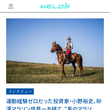
MENU
インタビュー
運動経験ゼロだった投資家・小野裕史。砂
漠マラソン世界一を経て、“馬のマラソ