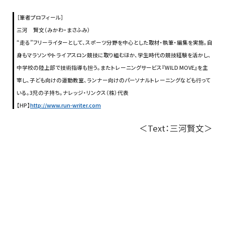
［筆者プロフィール］
三河 賢文（みかわ・まさふみ）
“走る”フリーライターとして、スポーツ分野を中心とした取材・執筆・編集を実施。自
身もマラソンやトライアスロン競技に取り組むほか、学生時代の競技経験を活かし、
中学校の陸上部で技術指導も担う。またトレーニングサービス『WILD MOVE』を主
宰し、子ども向けの運動教室、ランナー向けのパーソナルトレーニングなども行って
いる。3児の子持ち。ナレッジ・リンクス（株）代表
【HP】
http://www.run-writer.com
＜Text：三河賢文＞