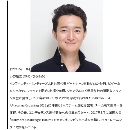
［プロフィール］
小野裕史（おの・ひろふみ）
インフィニティ・ベンチャーズLLP 共同代表パートナー。運動ゼロからテレビゲーム
をキッカケにマラソンを開始。北極や南極、ジャングルなど世界各地の過酷なマラソ
ン大会に挑戦し、2013年にはチリのアタカマ砂漠で行われた250kmレース
「Atacama Crossing 2013」に仲間と3人でチームを組み出場、チーム戦で世界一を
獲得。その後、エンデュランス馬術競技への挑戦をスタート。2017年5月に国際大会
「Biltmore Challenge 160km」を完走。オリンピック出場を目指し、日々トレーニン
グに取り組んでいる