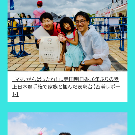
「ママ、がんばったね！」。寺田明日香、6年ぶりの陸
上日本選手権で家族と掴んだ表彰台【密着レポー
ト】