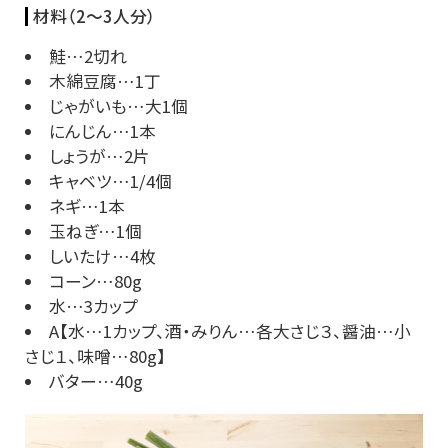
材料（2〜3人分）
鮭…2切れ
木綿豆腐…1丁
じゃがいも…大1個
にんじん…1本
しょうが…2片
キャベツ…1/4個
ネギ…1本
玉ねぎ…1個
しいたけ…4枚
コーン…80g
水…3カップ
A【水…1カップ、酒・みりん…各大さじ３、醤油…小
さじ１、味噌…80g】
バター…40g