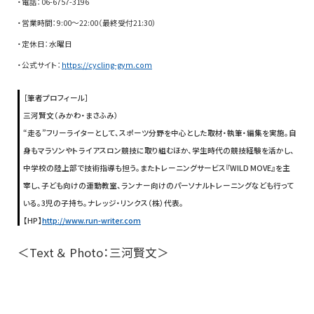
・電話：06-6757-3196
・営業時間：9:00〜22:00（最終受付21:30）
・定休日：水曜日
・公式サイト：
https://cycling-gym.com
［筆者プロフィール］
三河賢文（みかわ・まさふみ）
“走る”フリーライターとして、スポーツ分野を中心とした取材・執筆・編集を実施。自
身もマラソンやトライアスロン競技に取り組むほか、学生時代の競技経験を活かし、
中学校の陸上部で技術指導も担う。またトレーニングサービス『WILD MOVE』を主
宰し、子ども向けの運動教室、ランナー向けのパーソナルトレーニングなども行って
いる。3児の子持ち。ナレッジ・リンクス（株）代表。
【HP】
http://www.run-writer.com
＜Text ＆ Photo：三河賢文＞