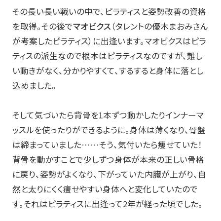
その長い長い戦いの中で、ピラティスと姿勢改善の資格
を取得。その後で
マオビクス
（タレントの優木まおみさん
が考案したピラティス）に出逢います。
マオビクスはピラ
ティスの派生なので根本はピラティスなのですが、難し
い動きがなく、分かりやすくて、
するすると身体に落とし
込めました。
そして気づいたら背骨を1本ずつ動かしたり
インナーマ
ッスルを使ったりができるように。身体は薄くなり、骨盤
は締まっていました……そう、気付いたら痩せていた！
背骨を動かすことで少しずつ身体が本来の正しい骨格
に戻り、姿勢がよくなり、
下がっていた内臓が上がり、自
然と太りにくく痩せやすい身体へと変化していたので
す。それはピラティスに出逢って2年が経った頃でした。