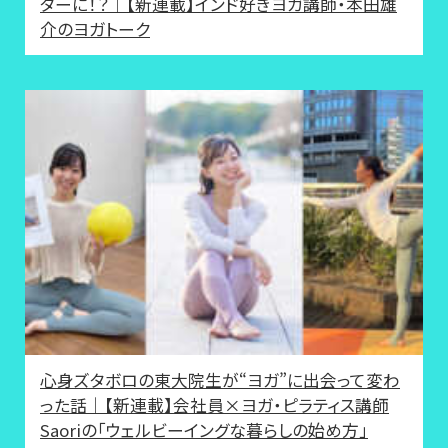
ターに！？｜【新連載】インド好きヨガ講師・本田雄
介のヨガトーク
心身ズタボロの東大院生が“ヨガ”に出会って変わ
った話｜【新連載】会社員×ヨガ・ピラティス講師
Saoriの「ウェルビーイングな暮らしの始め方」