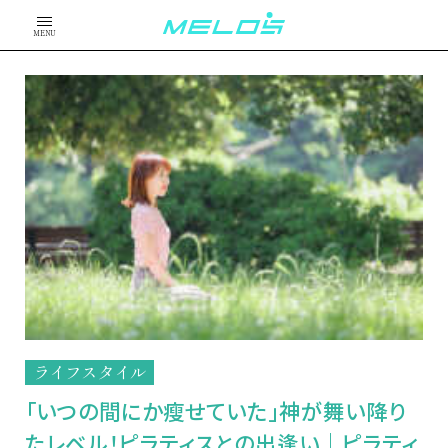
MENU
ライフスタイル
「いつの間にか瘦せていた」神が舞い降り
たレベル！ピラティスとの出逢い｜ピラティ