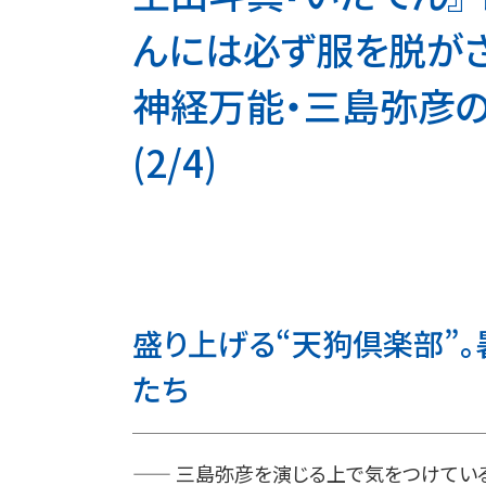
んには必ず服を脱がさ
神経万能・三島弥彦
(2/4)
盛り上げる“天狗倶楽部”。
たち
—— 三島弥彦を演じる上で気をつけている