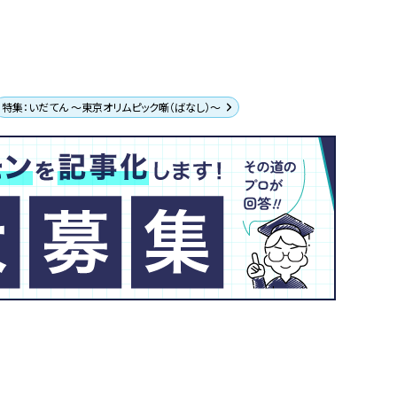
特集：いだてん ～東京オリムピック噺（ばなし）～