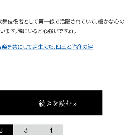
は歌舞伎役者として第一線で活躍されていて、細かな心の
います。隣にいると心強いですね。
苦楽を共にして芽生えた、四三と弥彦の絆
続きを読む »
2
3
4