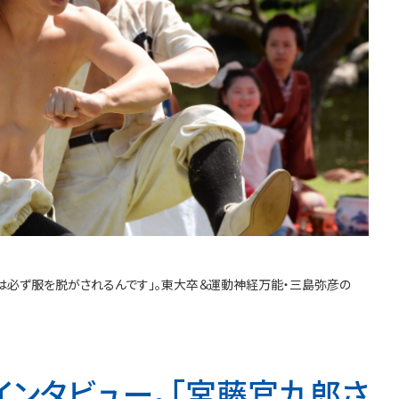
には必ず服を脱がされるんです」。東大卒＆運動神経万能・三島弥彦の
インタビュー。「宮藤官九郎さ