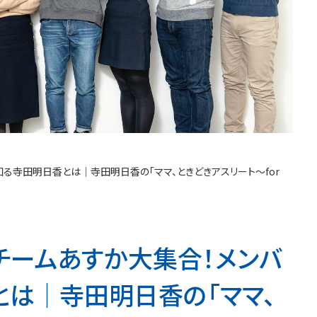
知る寺田明日香とは│寺田明日香の「ママ、ときどきアスリート～for
、チームあすか大集合！メンバ
は│寺田明日香の「ママ、