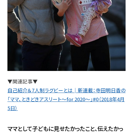
▼関連記事▼
自己紹介＆7人制ラグビーとは│新連載：寺田明日香の
「ママ、ときどきアスリート～for 2020～」#0（2018年4月
5日）
ママとして子どもに見せたかったこと、伝えたかっ