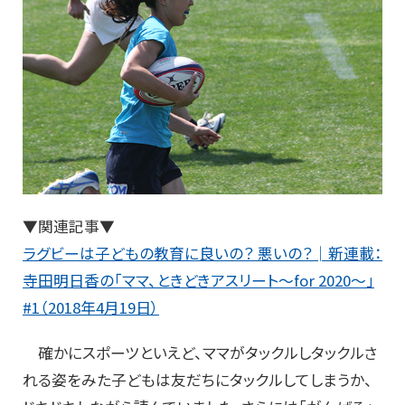
▼関連記事▼
ラグビーは子どもの教育に良いの？ 悪いの？│新連載：
寺田明日香の「ママ、ときどきアスリート～for 2020～」
#1（2018年4月19日）
確かにスポーツといえど、ママがタックルしタックルさ
れる姿をみた子どもは友だちにタックルしてしまうか、