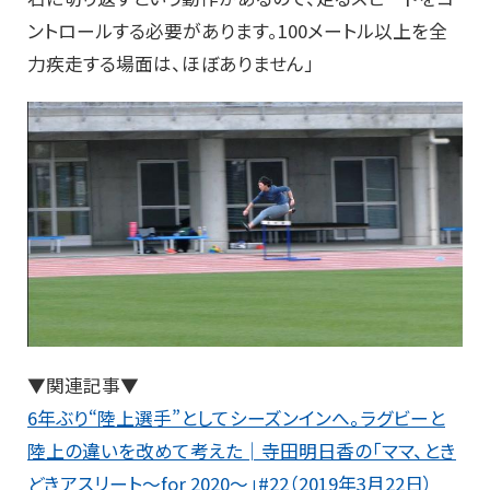
ントロールする必要があります。100メートル以上を全
力疾走する場面は、ほぼありません」
▼関連記事▼
6年ぶり“陸上選手”としてシーズンインへ。ラグビーと
陸上の違いを改めて考えた│寺田明日香の「ママ、とき
どきアスリート～for 2020～」#22（2019年3月22日）