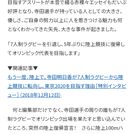
目指すアスリートが本音で綴る赤裸々エッセイもだいぶ
好評となり、寺田選手が持っている人としての大きさ、
優しさ、ご自身の努力以上に人を惹きつける魅力も何
となくわかってきた矢先、大きな事件が起きました。
「7人制ラグビーを引退し、5年ぶりに陸上競技に復帰し
てオリンピック代表を目指します」
▼関連記事▼
もう一度、陸上で。寺田明日香が7人制ラグビーから陸
上競技に転向し、東京2020を目指す理由［特別インタビ
ュー］（2018年12月12日）
何と編集部だけでなく、寺田選手の周りの誰もが7人
制ラグビーでオリンピック出場を果たすと思い込んでい
たところ、突然の陸上復帰宣言！ さらに陸上100mハ