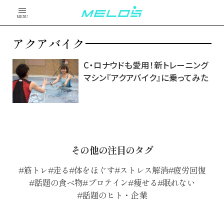
MENU
アクアバイク
C・ロナウドも愛用！新トレーニング
マシン『アクアバイク』に乗ってみた
その他の注目のタグ
筋トレ
走る
体をほぐす
ストレス解消
疲労回復
話題の食べ物
プロテイン
痩せる
眠れない
話題のヒト・企業