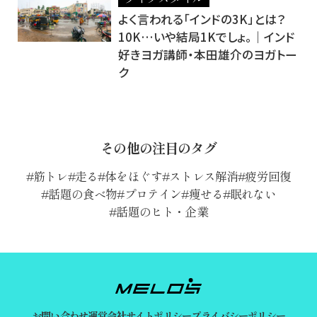
よく言われる「インドの3K」とは？
10K…いや結局1Kでしょ。｜インド
好きヨガ講師・本田雄介のヨガトー
ク
その他の注目のタグ
筋トレ
走る
体をほぐす
ストレス解消
疲労回復
話題の食べ物
プロテイン
痩せる
眠れない
話題のヒト・企業
お問い合わせ
運営会社
サイトポリシー
プライバシーポリシー