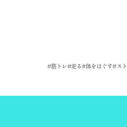
筋トレ
走る
体をほぐす
ス