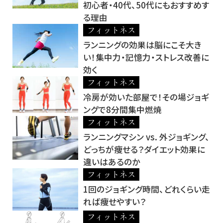
初心者・40代、50代にもおすすめす
る理由
フィットネス
ランニングの効果は脳にこそ大き
い！集中力・記憶力・ストレス改善に
効く
フィットネス
冷房が効いた部屋で！その場ジョギ
ングで8分間集中燃焼
フィットネス
ランニングマシン vs. 外ジョギング、
どっちが痩せる？ダイエット効果に
違いはあるのか
フィットネス
1回のジョギング時間、どれくらい走
れば痩せやすい？
フィットネス