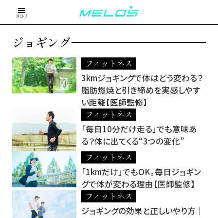
MENU
ジョギング
フィットネス
3kmジョギングで体はどう変わる？
脂肪燃焼と引き締めを実感しやす
い距離【医師監修】
フィットネス
「毎日10分だけ走る」でも意味あ
る？体に出てくる“3つの変化”
フィットネス
「1kmだけ」でもOK。毎日ジョギン
グで体が変わる理由【医師監修】
フィットネス
ジョギングの効果と正しいやり方｜