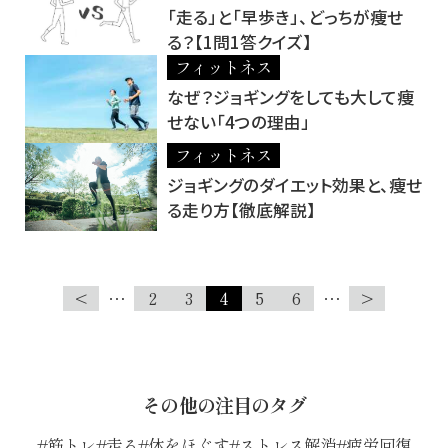
「走る」と「早歩き」、どっちが痩せ
る？【1問1答クイズ】
フィットネス
なぜ？ジョギングをしても大して痩
せない「4つの理由」
フィットネス
ジョギングのダイエット効果と、痩せ
る走り方【徹底解説】
<
…
2
3
4
5
6
…
>
その他の注目のタグ
筋トレ
走る
体をほぐす
ストレス解消
疲労回復