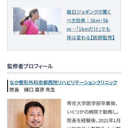
毎日ジョギングの驚く
べき効果｜3km・5k
m…「1kmだけ」でも
体は変わる【医師監修】
監修者プロフィール
なか整形外科京都西院リハビリテーションクリニック
院長 樋口 直彦 先生
帝京大学医学部卒業後、
いくつかの病院で勤務し、
院長を経験後、2021年1月