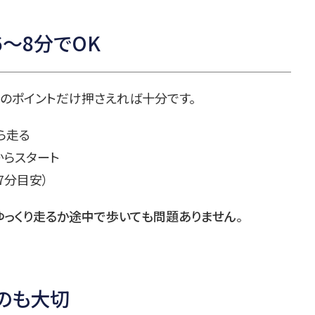
6〜8分でOK
次のポイントだけ押さえれば十分です。
ら走る
からスタート
7分目安）
ゆっくり走るか途中で歩いても問題ありません
。
のも大切