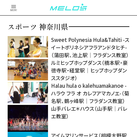
MENU
スポーツ 神奈川県
Sweet Polynesia Hula&Tahiti -ス
イートポリネシアフラアンドタヒチ-
（蒲田駅、池上駅｜フラダンス教室）
ルミヒップホップダンス（橋本駅・豪
徳寺駅・経堂駅｜ヒップホップダン
ススタジオ）
Halau hula o kalehuamakanoe -
ハラウ フラ オ カレフアマカノエ-（菊
名駅、鶴ヶ峰駅｜フラダンス教室）
山手バレエ＊ハウス（山手駅｜バレ
エ教室）
アイムマリンサービス（相模大野駅