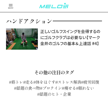
MENU
ハンドアクション
正しいゴルフスイングを会得するの
にゴルフクラブは必要ない【マーク
金井のゴルフの基本＆上達話 #4】
その他の注目のタグ
筋トレ
走る
体をほぐす
ストレス解消
疲労回復
話題の食べ物
プロテイン
痩せる
眠れない
話題のヒト・企業