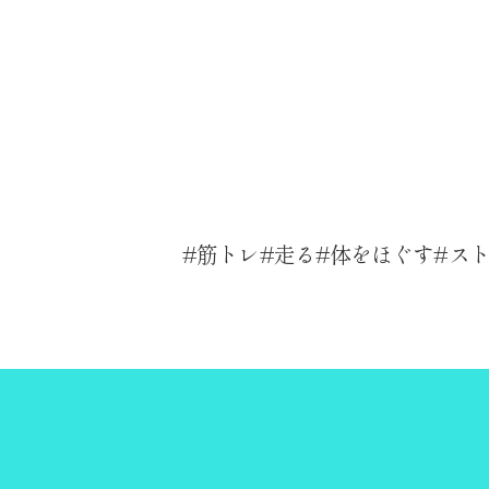
筋トレ
走る
体をほぐす
ス