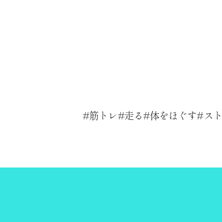
筋トレ
走る
体をほぐす
ス