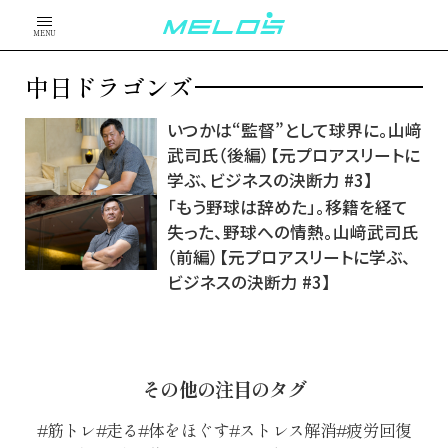
MENU
中日ドラゴンズ
いつかは“監督”として球界に。山﨑
武司氏（後編）【元プロアスリートに
学ぶ、ビジネスの決断力 #3】
「もう野球は辞めた」。移籍を経て
失った、野球への情熱。山﨑武司氏
（前編）【元プロアスリートに学ぶ、
ビジネスの決断力 #3】
その他の注目のタグ
筋トレ
走る
体をほぐす
ストレス解消
疲労回復