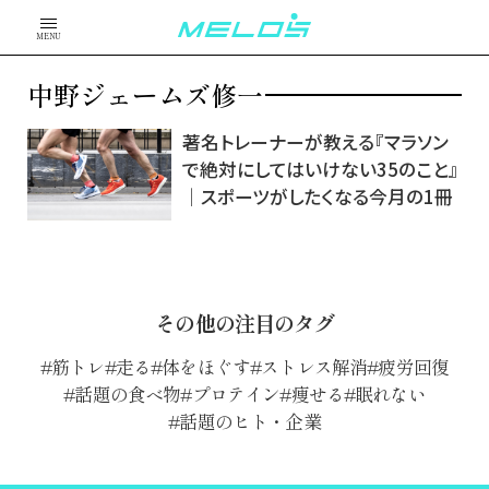
MENU
中野ジェームズ修一
著名トレーナーが教える『マラソン
で絶対にしてはいけない35のこと』
│スポーツがしたくなる今月の1冊
その他の注目のタグ
筋トレ
走る
体をほぐす
ストレス解消
疲労回復
話題の食べ物
プロテイン
痩せる
眠れない
話題のヒト・企業