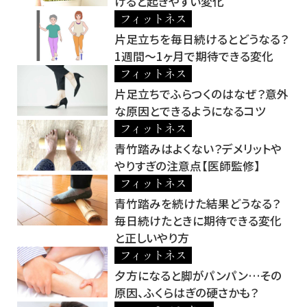
けると起きやすい変化
フィットネス
片足立ちを毎日続けるとどうなる？
1週間～1ヶ月で期待できる変化
フィットネス
片足立ちでふらつくのはなぜ？意外
な原因とできるようになるコツ
フィットネス
青竹踏みはよくない？デメリットや
やりすぎの注意点【医師監修】
フィットネス
青竹踏みを続けた結果どうなる？
毎日続けたときに期待できる変化
と正しいやり方
フィットネス
夕方になると脚がパンパン…その
原因、ふくらはぎの硬さかも？