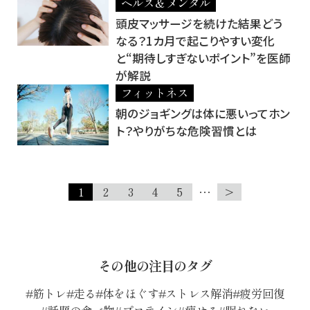
ヘルス＆メンタル
頭皮マッサージを続けた結果どう
なる？1カ月で起こりやすい変化
と“期待しすぎないポイント”を医師
が解説
フィットネス
朝のジョギングは体に悪いってホン
ト？やりがちな危険習慣とは
1
2
3
4
5
…
>
その他の注目のタグ
筋トレ
走る
体をほぐす
ストレス解消
疲労回復