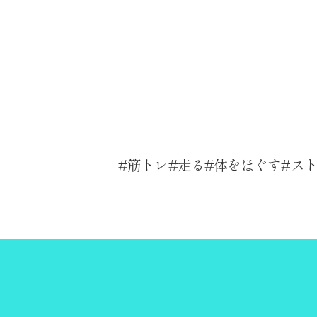
筋トレ
走る
体をほぐす
ス