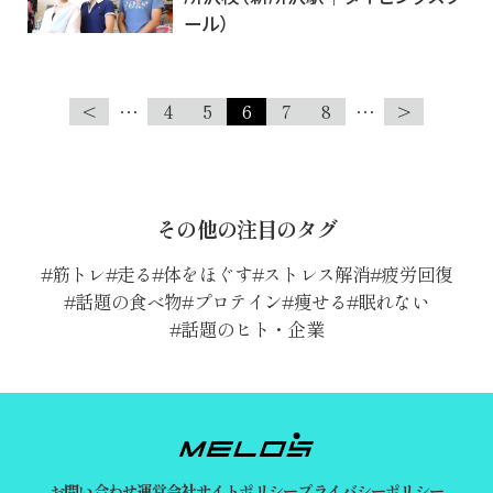
ール）
<
…
4
5
6
7
8
…
>
その他の注目のタグ
筋トレ
走る
体をほぐす
ストレス解消
疲労回復
話題の食べ物
プロテイン
痩せる
眠れない
話題のヒト・企業
お問い合わせ
運営会社
サイトポリシー
プライバシーポリシー