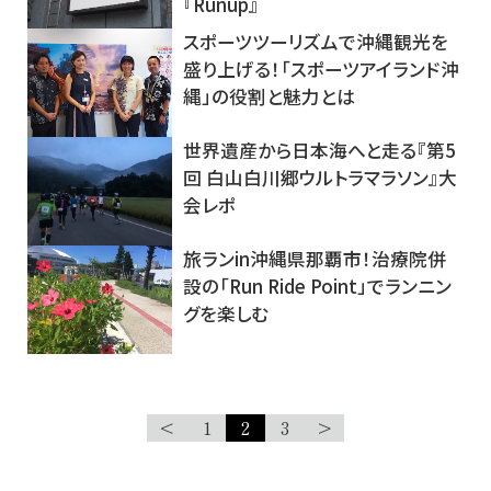
『Runup』
スポーツツーリズムで沖縄観光を
盛り上げる！「スポーツアイランド沖
縄」の役割と魅力とは
世界遺産から日本海へと走る『第5
回 白山白川郷ウルトラマラソン』大
会レポ
旅ランin沖縄県那覇市！治療院併
設の「Run Ride Point」でランニン
グを楽しむ
<
1
2
3
>