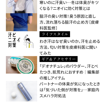
寒いのに汗臭い…冬は体臭がキツ
くなる？ニオイに効く対策とは
脇汗の臭い対策！臭う原因と直し
方、流れ落ちる脇汗の止め方［皮膚
科医監修］
ライフスタイル
わき汗はなぜ臭いのか。汗を止める
方法、匂い対策を皮膚科医に聞い
てみた
ギア＆アクセサリー
「デオナチュレ」のパウダー、汗とべ
たつき、肌荒れにおすすめ｜編集部
の推しアイテム
パートナーの体臭が気になったとき
は「気づいた側が対策を」…家庭内
スメハラ対処法