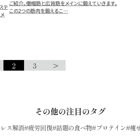
ご紹介。僧帽筋と広背筋をメインに鍛えていきます。
ステ
この2つの筋肉を鍛えるこ…
るメ
2
3
>
その他の注目のタグ
トレス解消
疲労回復
話題の食べ物
プロテイン
痩