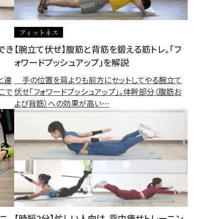
フィットネス
でき
【腕立て伏せ】腹筋と背筋を鍛える筋トレ。「フ
ォワードプッシュアップ」を解説
と違
手の位置を肩よりも前方にセットしてやる腕立て
こで
伏せ「フォワードプッシュアップ」。体幹部分（腹筋お
よび背筋）への効果が高い…
ーニ
【時短2分】忙しい人向け、背中痩せトレーニン