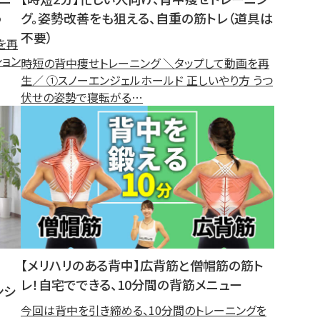
う
グ。姿勢改善をも狙える、自重の筋トレ（道具は
不要）
を再
ション
時短の背中痩せトレーニング ＼タップして動画を再
生／ ①スノーエンジェルホールド 正しいやり方 うつ
伏せの姿勢で寝転がる…
【メリハリのある背中】広背筋と僧帽筋の筋ト
レ！自宅でできる、10分間の背筋メニュー
ンシ
今回は背中を引き締める、10分間のトレーニングを