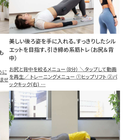
美しい後ろ姿を手に入れる。すっきりしたシル
エットを目指す、引き締め系筋トレ（お尻＆背
も
中）
お尻と背中を絞るメニュー（8分） ＼タップして動画
めに
を再生／ トレーニングメニュー ①ヒップリフト ②バ
ませ
ックキック(右) …