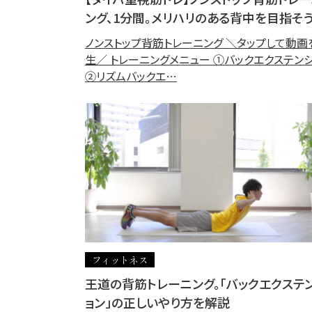
ング、1分間。メリハリのある背中を目指そ
ノンストップ背筋トレーニング ＼タップして動画
生／ トレーニングメニュー ①バックエクステン
②リズムバックエ…
フィットネス
王道の背筋トレーニング。「バックエクステ
ョン」の正しいやり方を解説