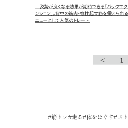
姿勢が良くなる効果が期待できる「バックエク
ンション」。背中の筋肉・脊柱起立筋を鍛えられ
ニューとして人気のトレー…
<
1
筋トレ
走る
体をほぐす
ス