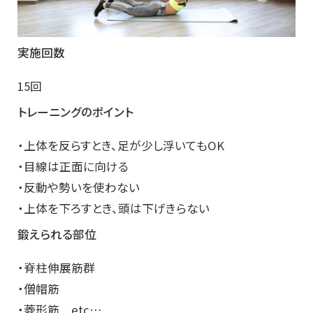
実施回数
15回
トレーニングのポイント
・上体を反らすとき、足が少し浮いてもOK
・目線は正面に向ける
・反動や勢いを使わない
・上体を下ろすとき、頭は下げきらない
鍛えられる部位
・脊柱伸展筋群
・僧帽筋
・菱形筋 etc…