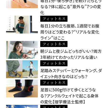
毎日1分「後ろ歩き」を続けたらどう
なる？体に起こる“意外な”7つの変
化
フィットネス
毎日1分の立ち腹筋、1週間でお腹
周りはどう変わる？“リアルな変化
ライン”はここ
フィットネス
朝ジムと夜ジムどっちがいい？両方
3年続けてわかったリアルな違い
フィットネス
足踏みステッパーとウォーキング、ダ
イエット向きなのはどっち？
フィットネス
足首に500g付けて歩くとどうな
る？アンクルウェイトで起こる身体
の変化【理学療法士監修】
フィットネス