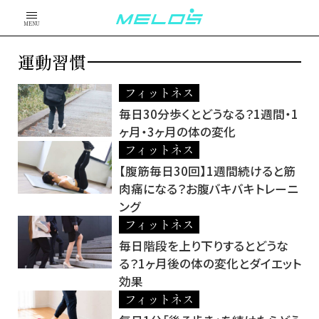
MENU
運動習慣
フィットネス
毎日30分歩くとどうなる？1週間・1
ヶ月・3ヶ月の体の変化
フィットネス
【腹筋毎日30回】1週間続けると筋
肉痛になる？お腹バキバキトレーニ
ング
フィットネス
毎日階段を上り下りするとどうな
る？1ヶ月後の体の変化とダイエット
効果
フィットネス