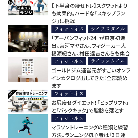
【下半身の痩せトレ】スクワットより
も効果的。ハードな「スキップラン
ジ」に挑戦
フィットネス
ライフスタイル
「アーバンフィット24」が東京初進
出。宮河マヤさん、フィジーカー大
橋源紀さん、村田達吉さんらも集合
フィットネス
ライフスタイル
ゴールドジム運営元がすごいオンラ
インカタログ出してきた！全部読め
ます
フィットネス
お尻痩せダイエット！「ヒップリフト」
と「バックキック」で脂肪を落とす
フィットネス
マラソントレーニングの種類と練習
方法。ランニング初心者は「3日連