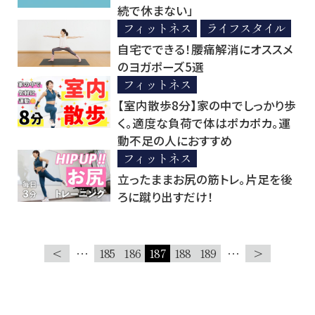
続で休まない」
フィットネス
ライフスタイル
自宅でできる！腰痛解消にオススメ
のヨガポーズ5選
フィットネス
【室内散歩8分】家の中でしっかり歩
く。適度な負荷で体はポカポカ。運
動不足の人におすすめ
フィットネス
立ったままお尻の筋トレ。片足を後
ろに蹴り出すだけ！
<
…
185
186
187
188
189
…
>