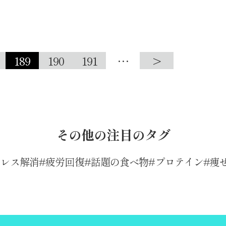
189
190
191
…
>
その他の注目のタグ
トレス解消
疲労回復
話題の食べ物
プロテイン
痩