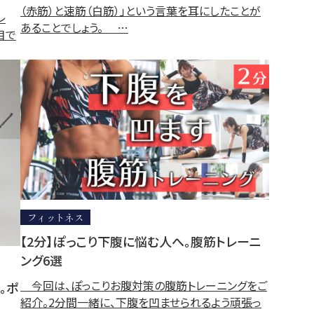
（赤筋）と速筋（白筋）」という言葉を耳にしたことが
レ
あることでしょう。 …
目で
フィットネス
【2分】ぽっこり下腹に悩む人へ。腹筋トレーニ
ング6選
今回は、ぽっこりお腹対策の腹筋トレーニングをご
。ポ
紹介。2分間一緒に、下腹を凹ませられるよう頑張っ