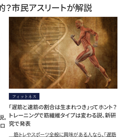
的？市民アスリートが解説
フィットネス
「遅筋と速筋の割合は生まれつき」ってホント？
トレーニングで筋繊維タイプは変わる説、新研
説。
究で発表
ナロ
筋トレやスポーツ全般に興味がある人なら、「遅筋