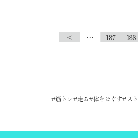
<
…
187
188
筋トレ
走る
体をほぐす
ス