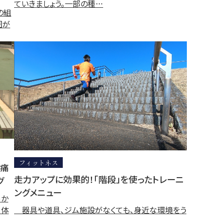
ていきましょう。一部の種…
の組
囲が
フィットネス
で痛
走力アップに効果的！「階段」を使ったトレーニ
グ
ングメニュー
っか
自体
器具や道具、ジム施設がなくても、身近な環境をう