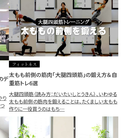
フィットネス
太もも前側の筋肉「大腿四頭筋」の鍛え方＆自
のデ
重筋トレ6選
大腿四頭筋（読み方：だいたいしとうきん）、いわゆる
やり
太もも前側の筋肉を鍛えることは、たくましい太もも
とつ
作りに一役買うのはもち…