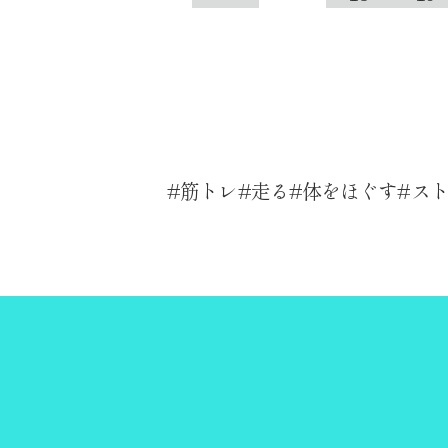
筋トレ
走る
体をほぐす
ス