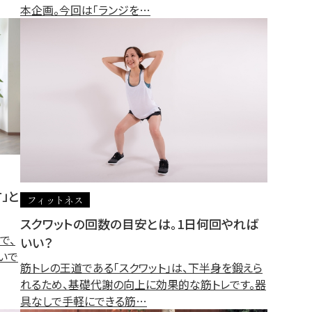
本企画。今回は「ランジを…
」と
フィットネス
スクワットの回数の目安とは。1日何回やれば
で、
いい？
いで
筋トレの王道である「スクワット」は、下半身を鍛えら
れるため、基礎代謝の向上に効果的な筋トレです。器
具なしで手軽にできる筋…