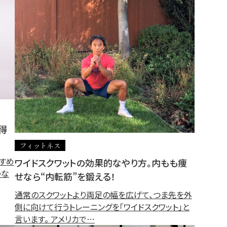
得
フィットネス
すすめ
ワイドスクワットの効果的なやり方。内もも痩
わな
せなら“内転筋”を鍛える！
通常のスクワットより両足の幅を広げて、つま先を外
側に向けて行うトレーニングを「ワイドスクワット」と
言います。 アメリカで…