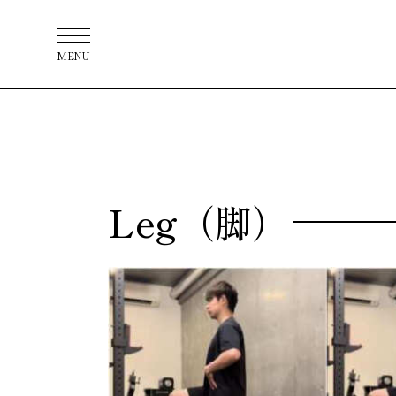
MENU
Leg（脚）