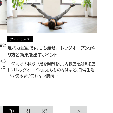
フィットネス
量と
足パカ運動で内もも痩せ。「レッグオープン」や
り方と効果を出すポイント
スク
仰向けの状態で足を開閉をし、内転筋を鍛える筋
ムと
トレ「レッグオープン」。太ももの内側など、日常生活
では使あまり使わない筋肉…
20
21
22
…
>