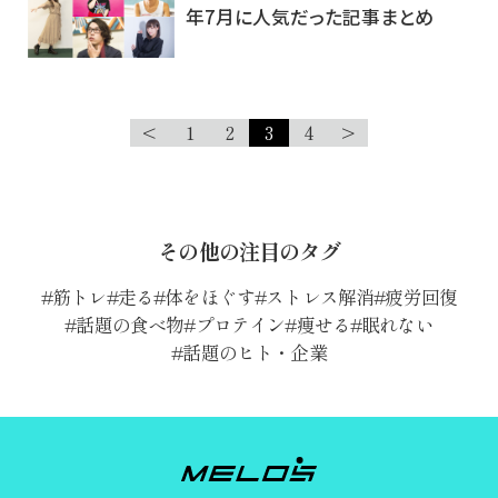
年7月に人気だった記事まとめ
<
1
2
3
4
>
その他の注目のタグ
筋トレ
走る
体をほぐす
ストレス解消
疲労回復
話題の食べ物
プロテイン
痩せる
眠れない
話題のヒト・企業