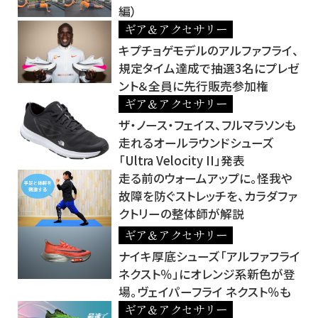
編）
ギア＆アクセサリー
キプチョゲモデルのアルファフライ、
規定タイム達成で抽選3名にプレゼ
ント＆全員に先行販売参加権
ギア＆アクセサリー
ザ・ノース・フェイス、フルマラソンも
走れるオールラウンドシューズ
「Ultra Velocity II」発表
走る前のウォームアップに。怪我や
故障を防ぐストレッチを、カラダファ
クトリーの整体師が解説
ギア＆アクセサリー
ナイキ厚底シューズ「アルファフライ
ネクスト％」にオレンジ系新色が登
場。ヴェイパーフライ ネクスト％も
ギア＆アクセサリー