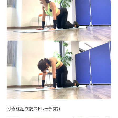
④脊柱起立筋ストレッチ(右)