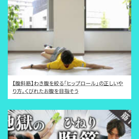
【腹斜筋】わき腹を絞る「ヒップロール」の正しいや
り方。くびれたお腹を目指そう