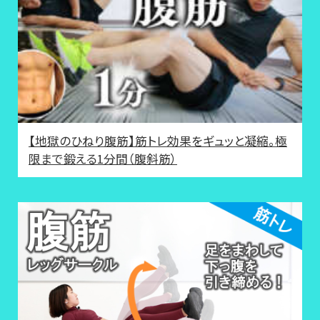
【地獄のひねり腹筋】筋トレ効果をギュッと凝縮。極
限まで鍛える1分間（腹斜筋）