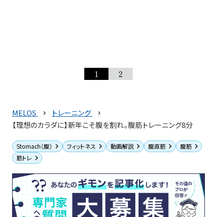
1
2
MELOS
トレーニング
【理想のカラダに】新年こそ腹を割れ。腹筋トレーニング8分
Stomach（腹）
フィットネス
動画解説
腹直筋
腹筋
筋トレ