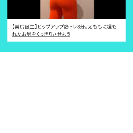
【美尻誕生】ヒップアップ筋トレ8分。太ももに埋も
れたお尻をくっきりさせよう