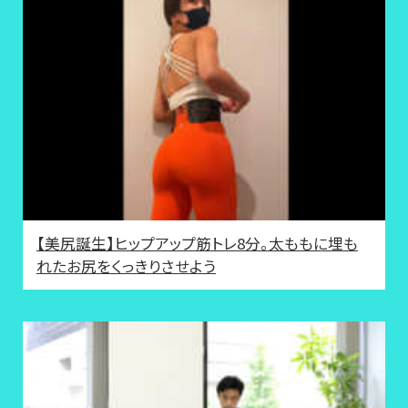
【美尻誕生】ヒップアップ筋トレ8分。太ももに埋も
れたお尻をくっきりさせよう