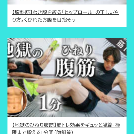
【腹斜筋】わき腹を絞る「ヒップロール」の正しいや
り方。くびれたお腹を目指そう
【地獄のひねり腹筋】筋トレ効果をギュッと凝縮。極
限まで鍛える1分間（腹斜筋）