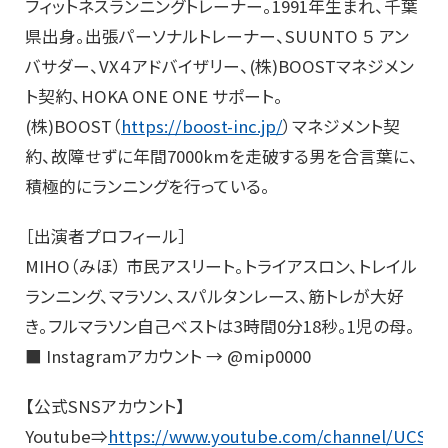
フィットネスランニングトレーナー。1991年生まれ、千葉
県出身。出張パーソナルトレーナー、SUUNTO ５ アン
バサダー、VX４アドバイザリー、(株)BOOSTマネジメン
ト契約、HOKA ONE ONE サポート。
(株)BOOST（
https://boost-inc.jp/
）マネジメント契
約、故障せずに年間7000kmを走破する男を合言葉に、
積極的にランニングを行っている。
［出演者プロフィール］
MIHO（みほ） 市民アスリート。トライアスロン、トレイル
ランニング、マラソン、スパルタンレース、筋トレが大好
き。フルマラソン自己ベストは3時間0分18秒。1児の母。
■ Instagramアカウント → @mip0000
【公式SNSアカウント】
Youtube⇒
https://www.youtube.com/channel/UCS