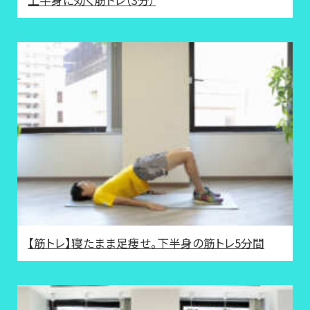
【筋トレ】寝たまま足痩せ。下半身の筋トレ5分間