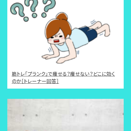
筋トレ「プランク」で痩せる？痩せない？どこに効く
のか［トレーナー回答］