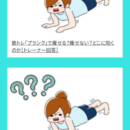
筋トレ「プランク」で痩せる？痩せない？どこに効く
のか［トレーナー回答］