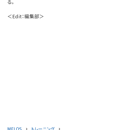
る。
＜Edit：編集部＞
MELOS
トレーニング