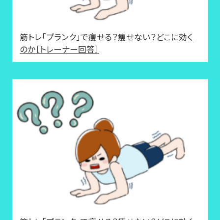
筋トレ「プランク」で痩せる？痩せない？どこに効く
のか［トレーナー回答］