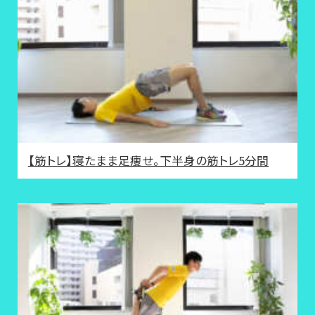
【筋トレ】寝たまま足痩せ。下半身の筋トレ5分間